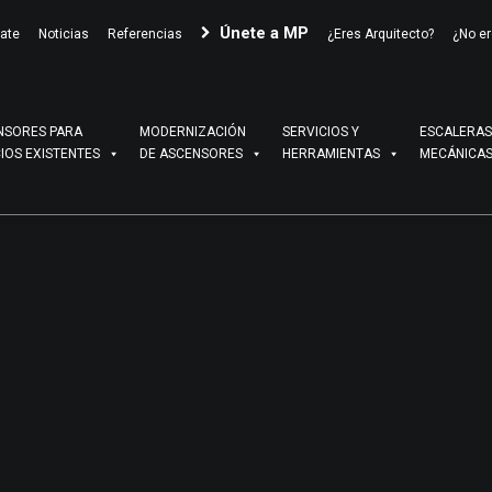
Únete a MP
ate
Noticias
Referencias
¿Eres Arquitecto?
¿No er
NSORES PARA
MODERNIZACIÓN
SERVICIOS Y
ESCALERAS
CIOS EXISTENTES
DE ASCENSORES
HERRAMIENTAS
MECÁNICA