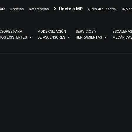
Únete a MP
ate
Noticias
Referencias
¿Eres Arquitecto?
¿No er
NSORES PARA
MODERNIZACIÓN
SERVICIOS Y
ESCALERAS
CIOS EXISTENTES
DE ASCENSORES
HERRAMIENTAS
MECÁNICA