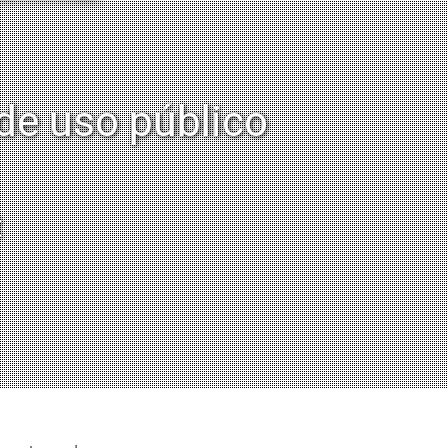
 de uso público
t