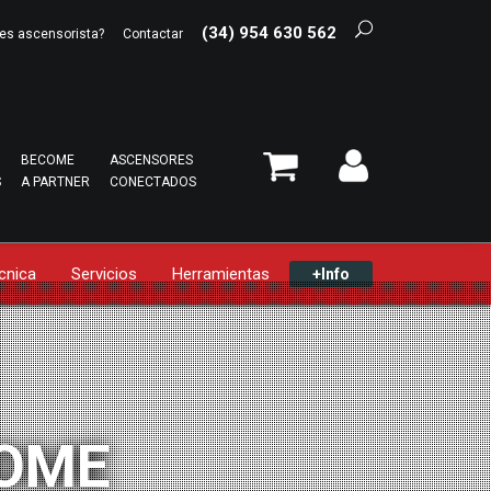
(34) 954 630 562
es ascensorista?
Contactar
BECOME
ASCENSORES
S
A PARTNER
CONECTADOS
cnica
Servicios
Herramientas
+Info
HOME