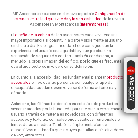
MP Ascensores aparece en el nuevo reportaje
Configuración de
cabinas: entre la digitalización y la sostenibilidad
de la revista
Ascensores y Montacargas (
Interempresas
)
El
diseño de la cabina
de los ascensores cada vez tiene una
mayor importancia al constituir la parte visible frente al usuario
en el día a día. Es, en gran medida, el que consigue que la
experiencia del usuario sea agradable y que perciba una
sensación de seguridad y confort. También condiciona, a
menudo, la propia imagen del edificio, por lo que es frecuente
que el arquitecto se involucre en su definición.
En cuanto a la accesibilidad, es fundamental plantear
productos
accesibles
en los que las personas con cualquier tipo de
discapacidad puedan desenvolverse de forma autónoma y
cómoda.
Asimismo, las últimas tendencias en este tipo de productos
vienen marcadas por la búsqueda para mejorar la experiencia del
usuario a través de materiales novedosos, con diferentes
acabados y texturas, con soluciones estéticas, funcionales e
innovadoras a medida. También la implementación de
dispositivos multimedia que incluyen pantallas o sintetizadores
de voz, entre otros.